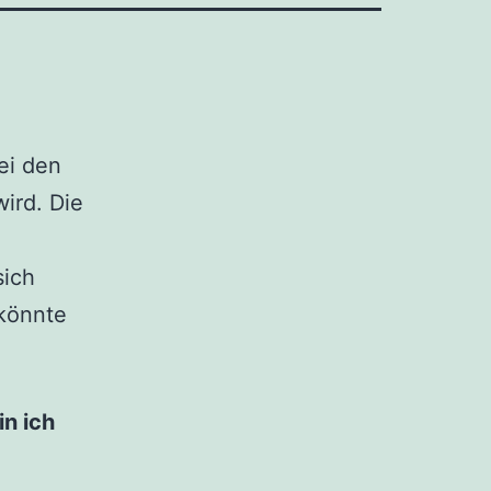
bei den
ird. Die
sich
 könnte
in ich