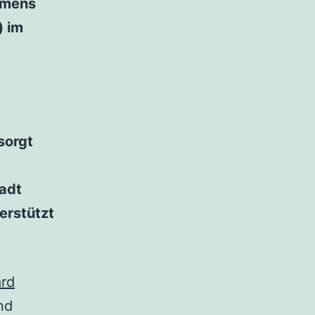
namens
) im
sorgt
tadt
erstützt
rd
nd