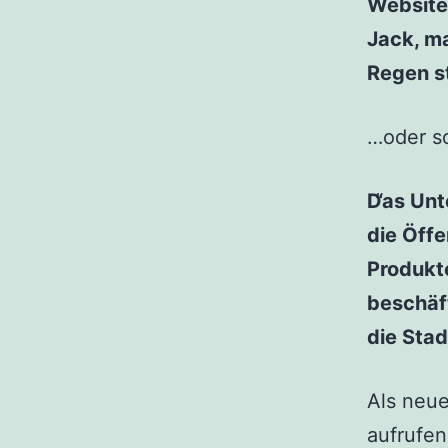
Website.
Jack, m
Regen s
…oder so
Das Unt
die Öffe
Produkte
beschäf
die Stad
Als neue
aufrufen